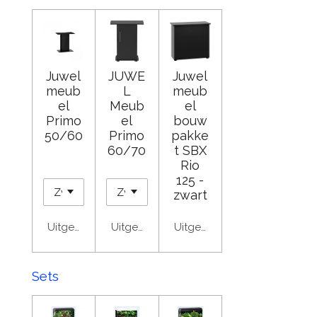
Juwel
JUWE
Juwel
meub
L
meub
el
Meub
el
Primo
el
bouw
50/60
Primo
pakke
60/70
t SBX
Rio
125 -
zwart
Uitgeschakeld
Uitgeschakeld
Uitgeschakeld
Sets