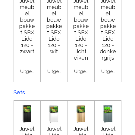
Juwel
Juwel
Juwel
Juwel
meub
meub
meub
meub
el
el
el
el
bouw
bouw
bouw
bouw
pakke
pakke
pakke
pakke
t SBX
t SBX
t SBX
t SBX
Lido
Lido
Lido
Lido
120 -
120 -
120 -
120 -
zwart
wit
licht
donke
eiken
rgrijs
Uitgeschakeld
Uitgeschakeld
Uitgeschakeld
Uitgeschakeld
Sets
Juwel
Juwel
Juwel
Juwel