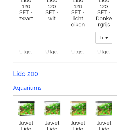
Lido
Lido
Lido
Lido
120
120
120
120
SET -
SET -
SET -
SET -
zwart
wit
licht
Donke
eiken
rgrijs
Uitgeschakeld
Uitgeschakeld
Uitgeschakeld
Uitgeschakeld
Lido 200
Aquariums
Juwel
Jawel
Juwel
Juwel
Lido
Lido
Lido
Lido