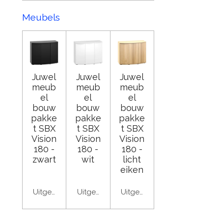
Meubels
Juwel
Juwel
Juwel
meub
meub
meub
el
el
el
bouw
bouw
bouw
pakke
pakke
pakke
t SBX
t SBX
t SBX
Vision
Vision
Vision
180 -
180 -
180 -
zwart
wit
licht
eiken
Uitgeschakeld
Uitgeschakeld
Uitgeschakeld