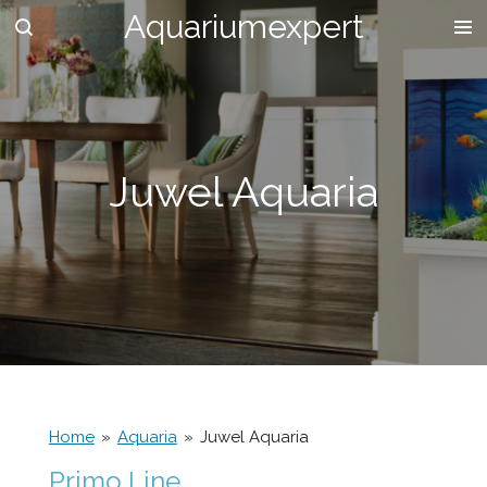
Aquariumexpert
Ga
direct
naar
de
hoofdinhoud
Juwel Aquaria
Home
»
Aquaria
»
Juwel Aquaria
Primo Line