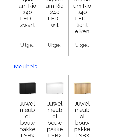
um Rio
um Rio
um Rio
240
240
240
LED -
LED -
LED -
zwart
wit
licht
eiken
Uitgeschakeld
Uitgeschakeld
Uitgeschakeld
Meubels
Juwel
Juwel
Juwel
meub
meub
meub
el
el
el
bouw
bouw
bouw
pakke
pakke
pakke
t SBX
t SBX
t SBX