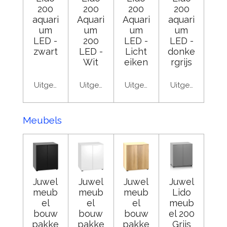
200
200
200
200
aquari
Aquari
Aquari
aquari
um
um
um
um
LED -
200
LED -
LED -
zwart
LED -
Licht
donke
Wit
eiken
rgrijs
Uitgeschakeld
Uitgeschakeld
Uitgeschakeld
Uitgeschakeld
Meubels
Juwel
Juwel
Juwel
Juwel
meub
meub
meub
Lido
el
el
el
meub
bouw
bouw
bouw
el 200
pakke
pakke
pakke
Grijs