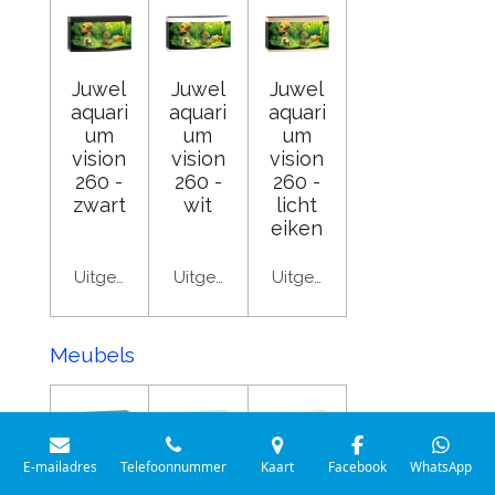
Juwel
Juwel
Juwel
aquari
aquari
aquari
um
um
um
vision
vision
vision
260 -
260 -
260 -
zwart
wit
licht
eiken
Uitgeschakeld
Uitgeschakeld
Uitgeschakeld
Meubels
E-mailadres
Telefoonnummer
Kaart
Facebook
WhatsApp
Juwel
Juwel
Juwel