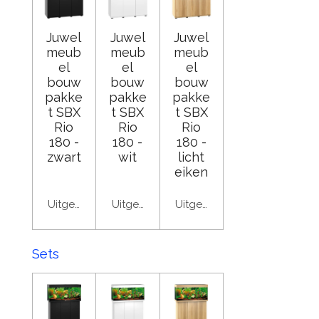
Juwel
Juwel
Juwel
meub
meub
meub
el
el
el
bouw
bouw
bouw
pakke
pakke
pakke
t SBX
t SBX
t SBX
Rio
Rio
Rio
180 -
180 -
180 -
zwart
wit
licht
eiken
Uitgeschakeld
Uitgeschakeld
Uitgeschakeld
Sets