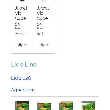
Juwel
Juwel
Vio
Vio
Cube
Cube
54
54
SET -
SET -
zwart
wit
Uitgeschakeld
Uitgeschakeld
Lido Line
Lido 120
Aquariums