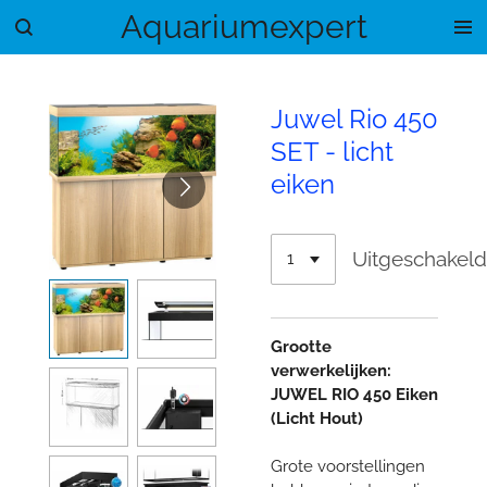
Aquariumexpert
Ga
direct
naar
de
Juwel Rio 450
hoofdinhoud
SET - licht
eiken
Uitgeschakel
Grootte
verwerkelijken:
JUWEL RIO 450 Eiken
(Licht Hout)
Grote voorstellingen