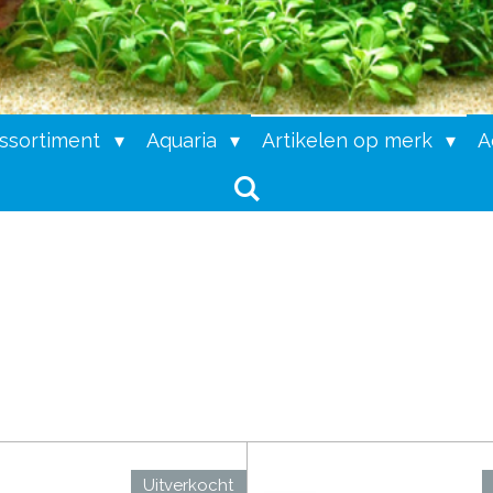
assortiment
Aquaria
Artikelen op merk
A
Uitverkocht