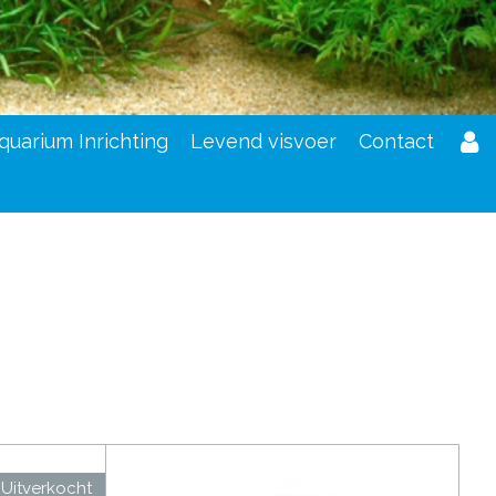
quarium Inrichting
Levend visvoer
Contact
Uitverkocht