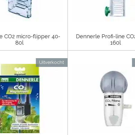
e CO2 micro-flipper 40-
Dennerle Profi-line CO2
80l
160l
Uitverkocht