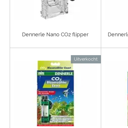
Dennerle Nano CO2 flipper
Dennerl
Uitverkocht