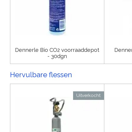
Dennerle Bio CO2 voorraaddepot
Denner
- 30dgn
Hervulbare flessen
Uitverkocht