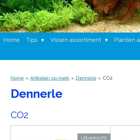
Home
Tips
Vissen assortiment
Planten 
Home
»
Artikelen op merk
»
Dennerle
»
CO2
Dennerle
CO2
Uitverkocht