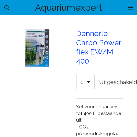
Aquariumexpert
Ga
direct
naar
de
Dennerle
hoofdinhoud
Carbo Power
flex EW/M
400
Uitgeschakel
Set voor aquariums
tot 400 L, bestaande
uit:
- CO2-
precisiedrukregelaar