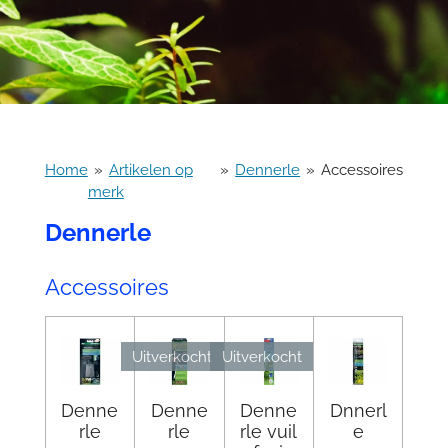
Home
»
Artikelen op
»
Dennerle
»
Accessoires
merk
Dennerle
Accessoires
Uitverkocht
Uitverkocht
Denne
Denne
Denne
Dnnerl
rle
rle
rle vuil
e