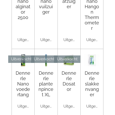
nano
nano
afzuig
nano
alginat
vuilzui
er
Hango
or
ger
n
2500
Therm
omete
r
Uitgeschakeld
Uitgeschakeld
Uitgeschakeld
Uitgeschakeld
Uitverkocht
Uitverkocht
Uitverkocht
Denne
Denne
Denne
Denne
rle
rle
rle
rle
Nano
plante
Dosat
slakke
voede
npince
or
nvang
rtang
t XL
er
Uitgeschakeld
Uitgeschakeld
Uitgeschakeld
Uitgeschakeld