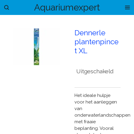
Aquariumexpert
Ga
direct
naar
de
Dennerle
hoofdinhoud
plantenpince
t XL
Uitgeschakeld
Het ideale hulpje
voor het aanleggen
van
onderwaterlandschappen
met fraaie
beplanting. Vooral