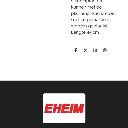
stengelplanten
kunnen met de
plantenpincet simpel,
snel en gemakkelijk
worden geplaatst.
Lengte 45 cm.
D
D
S
D
e
e
h
e
l
e
a
l
e
l
r
e
n
e
n