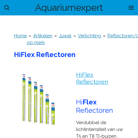
Aquariumexpert
Ga
direct
naar
de
hoofdinhoud
Home
»
Artikelen
»
Juwel
»
Verlichting
»
Reflectoren/c
op merk
HiFlex Reflectoren
HiFlex
Reflectoren
Hi
Flex
Reflectoren
Verdubbel de
lichtintensiteit van uw
T5 en T8 Tl-buizen.