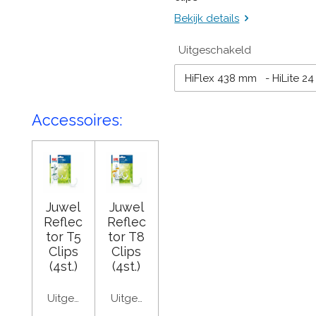
Bekijk details
Uitgeschakeld
Accessoires:
Juwel
Juwel
Reflec
Reflec
tor T5
tor T8
Clips
Clips
(4st.)
(4st.)
Uitgeschakeld
Uitgeschakeld