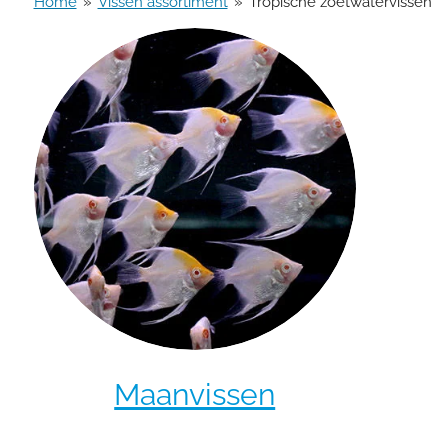
Home
»
Vissen assortiment
»
Tropische zoetwatervissen
Maanvissen