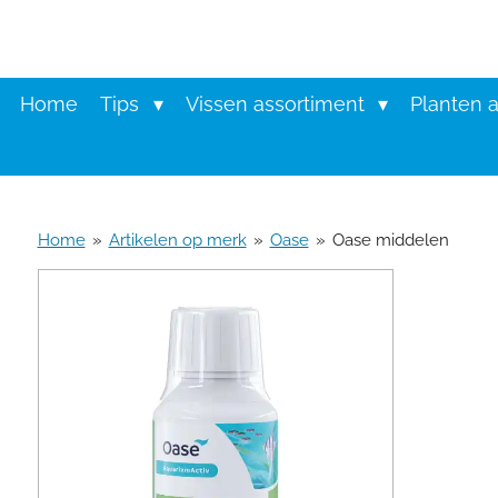
Ga
direct
naar
de
Home
Tips
Vissen assortiment
Planten 
hoofdinhoud
Home
»
Artikelen op merk
»
Oase
»
Oase middelen