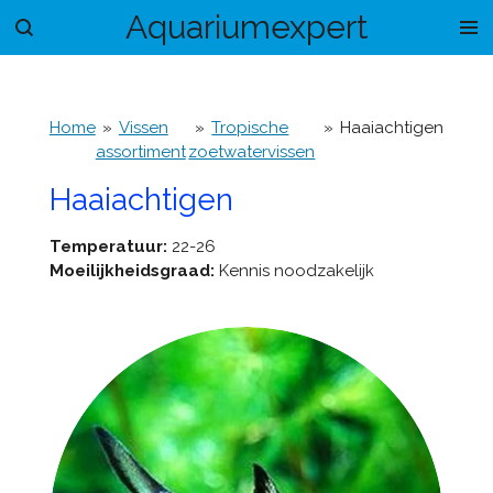
Aquariumexpert
Ga
direct
naar
de
hoofdinhoud
Home
»
Vissen
»
Tropische
»
Haaiachtigen
assortiment
zoetwatervissen
Haaiachtigen
Temperatuur:
22-26
Moeilijkheidsgraad:
Kennis noodzakelijk