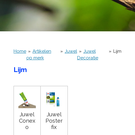
Home
»
Artikelen
»
Juwel
»
Juwel
»
Lijm
op merk
Decoratie
Lijm
Juwel
Juwel
Conex
Poster
o
fix