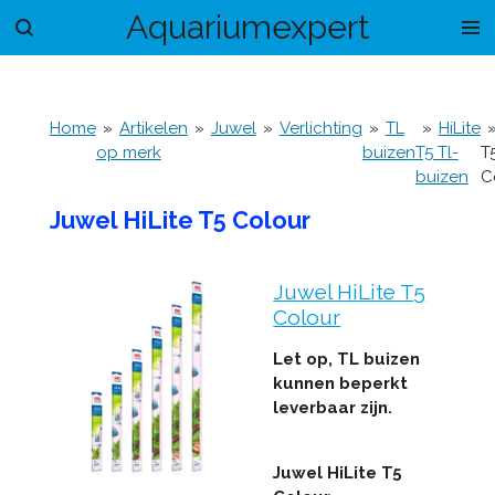
Aquariumexpert
Ga
direct
naar
de
hoofdinhoud
Home
»
Artikelen
»
Juwel
»
Verlichting
»
TL
»
HiLite
op merk
buizen
T5 Tl-
T
buizen
C
Juwel HiLite T5 Colour
Juwel HiLite T5
Colour
Let op, TL buizen
kunnen beperkt
leverbaar zijn.
Juwel HiLite T5