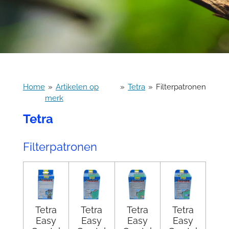
Home
»
Artikelen op
»
Tetra
»
Filterpatronen
merk
Tetra
Filterpatronen
Tetra
Tetra
Tetra
Tetra
Easy
Easy
Easy
Easy