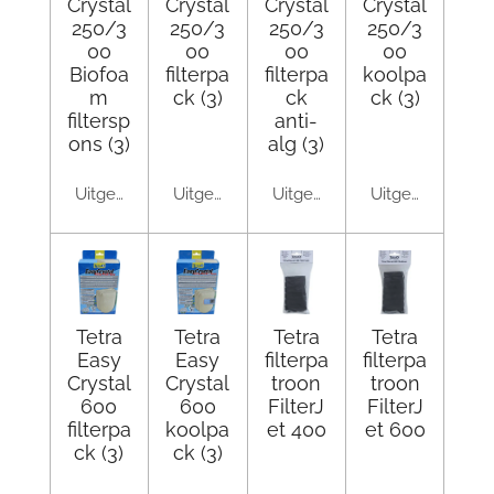
Crystal
Crystal
Crystal
Crystal
250/3
250/3
250/3
250/3
00
00
00
00
Biofoa
filterpa
filterpa
koolpa
m
ck (3)
ck
ck (3)
filtersp
anti-
ons (3)
alg (3)
Uitgeschakeld
Uitgeschakeld
Uitgeschakeld
Uitgeschakeld
Tetra
Tetra
Tetra
Tetra
Easy
Easy
filterpa
filterpa
Crystal
Crystal
troon
troon
600
600
FilterJ
FilterJ
filterpa
koolpa
et 400
et 600
ck (3)
ck (3)