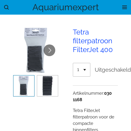
Aquariumexpert
Ga
direct
naar
de
Tetra
hoofdinhoud
filterpatroon
FilterJet 400
Uitgeschakel
Artikelnummer:
030
1168
Tetra FilterJet
filterpatroon voor de
compacte
binnenfilters.