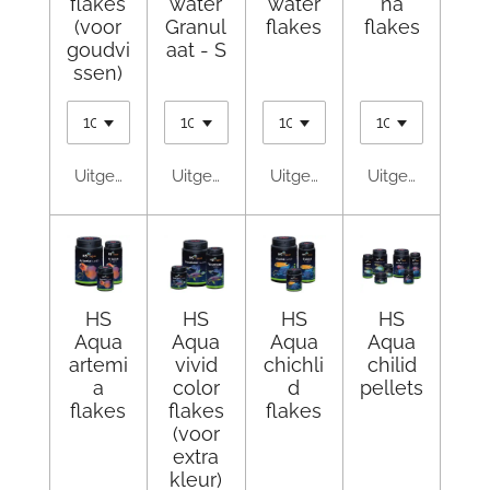
flakes
water
water
na
(voor
Granul
flakes
flakes
goudvi
aat - S
ssen)
Uitgeschakeld
Uitgeschakeld
Uitgeschakeld
Uitgeschakeld
HS
HS
HS
HS
Aqua
Aqua
Aqua
Aqua
artemi
vivid
chichli
chilid
a
color
d
pellets
flakes
flakes
flakes
(voor
extra
kleur)