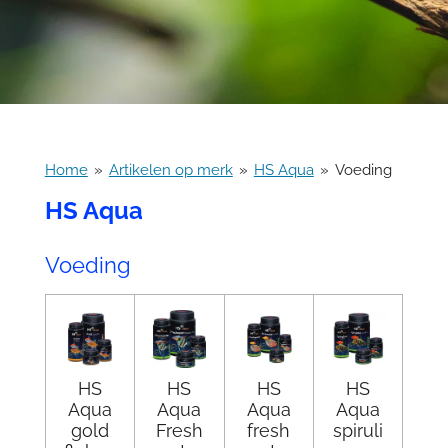
Home
»
Artikelen op merk
»
HS Aqua
»
Voeding
HS Aqua
Voeding
HS
HS
HS
HS
Aqua
Aqua
Aqua
Aqua
gold
Fresh
fresh
spiruli