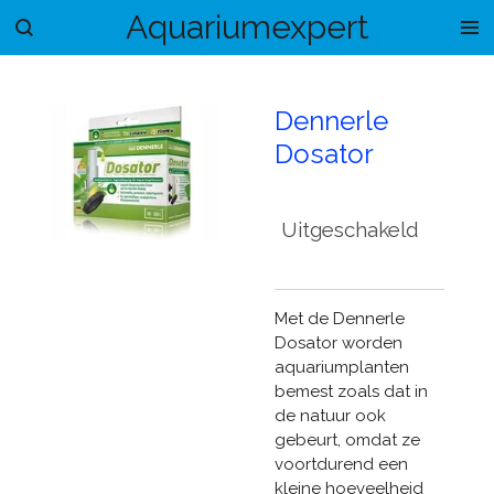
Aquariumexpert
Ga
direct
naar
de
Dennerle
hoofdinhoud
Dosator
Uitgeschakeld
Met de Dennerle
Dosator worden
aquariumplanten
bemest zoals dat in
de natuur ook
gebeurt, omdat ze
voortdurend een
kleine hoeveelheid