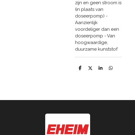
zijn en geen stroom is
(in plaats van
doseerpomp) -
Aanzienlijk
voordeliger dan een
doseerpomp - Van
hoogwaardige,
duurzame kunststof
D
D
S
D
e
e
h
e
l
e
a
l
e
l
r
e
n
e
n