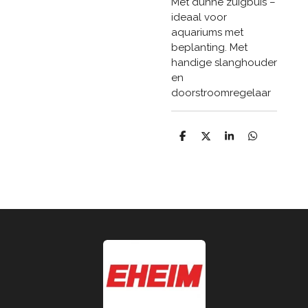
Met dunne zuigbuis –
ideaal voor
aquariums met
beplanting. Met
handige slanghouder
en
doorstroomregelaar
D
D
S
D
e
e
h
e
l
e
a
l
e
l
r
e
n
e
n