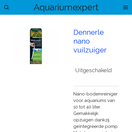
Aquariumexpert
Ga
direct
naar
de
Dennerle
hoofdinhoud
nano
vuilzuiger
Uitgeschakeld
Nano-bodemreiniger
voor aquariums van
10 tot 40 liter.
Gemakkelijk
opzuigen dankzij
geïntegreerde pomp.