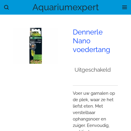
Aquariumexpert
Ga
direct
naar
de
Dennerle
hoofdinhoud
Nano
voedertang
Uitgeschakeld
Voer uw garnalen op
de plek, waar ze het
liefst eten. Met
verstelbaar
ophangsnoer en
zuiger. Eenvoudig,