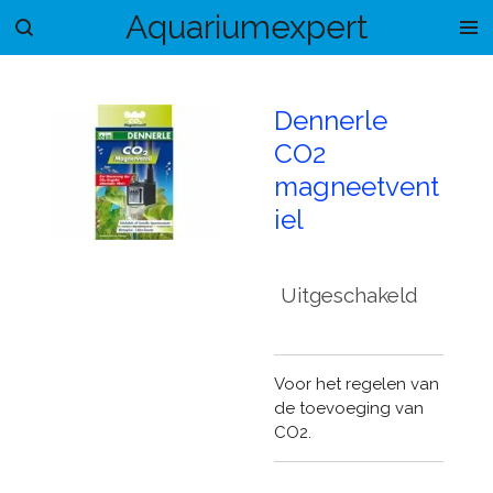
Aquariumexpert
Ga
direct
naar
de
Dennerle
hoofdinhoud
CO2
magneetvent
iel
Uitgeschakeld
Voor het regelen van
de toevoeging van
CO2.