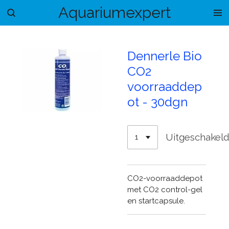
Aquariumexpert
Ga
direct
naar
de
Dennerle Bio
hoofdinhoud
CO2
voorraaddep
ot - 30dgn
Uitgeschakel
CO2-voorraaddepot
met CO2 control-gel
en startcapsule.