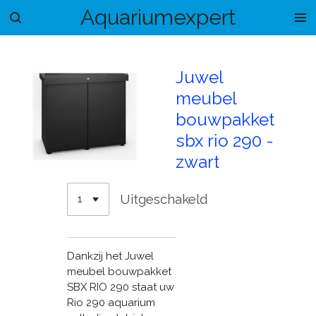
Aquariumexpert
Ga
direct
naar
de
Juwel
hoofdinhoud
meubel
bouwpakket
sbx rio 290 -
zwart
Uitgeschakeld
Dankzij het Juwel
meubel bouwpakket
SBX RIO 290 staat uw
Rio 290 aquarium