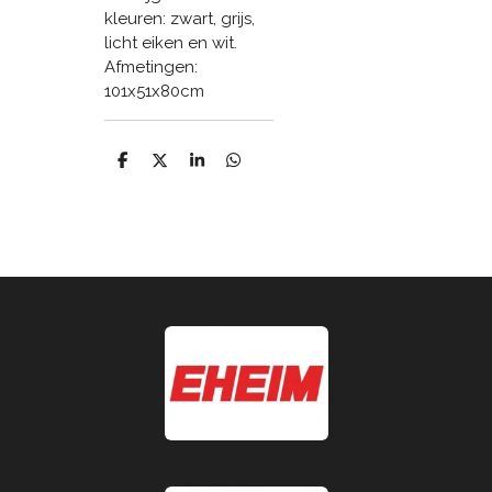
kleuren: zwart, grijs,
licht eiken en wit.
Afmetingen:
101x51x80cm
D
D
S
D
e
e
h
e
l
e
a
l
e
l
r
e
n
e
n