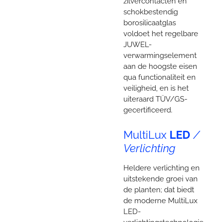
zilvercontacten en
schokbestendig
borosilicaatglas
voldoet het regelbare
JUWEL-
verwarmingselement
aan de hoogste eisen
qua functionaliteit en
veiligheid, en is het
uiteraard TÜV/GS-
gecertificeerd.
MultiLux
LED
/
Verlichting
Heldere verlichting en
uitstekende groei van
de planten; dat biedt
de moderne MultiLux
LED-