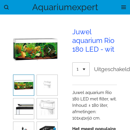
Aquariumexpert
Ga
direct
naar
de
Juwel
hoofdinhoud
aquarium Rio
180 LED - wit
Uitgeschakel
Juwel aquarium Rio
180 LED met filter, wit.
Inhoud: ± 180 liter,
afmetingen:
101x41x50 cm.
Het meest populaire