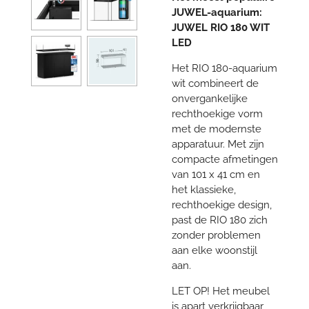
JUWEL-aquarium:
JUWEL RIO 180 WIT
LED
Het RIO 180-aquarium
wit combineert de
onvergankelijke
rechthoekige vorm
met de modernste
apparatuur. Met zijn
compacte afmetingen
van 101 x 41 cm en
het klassieke,
rechthoekige design,
past de RIO 180 zich
zonder problemen
aan elke woonstijl
aan.
LET OP! Het meubel
is apart verkrijgbaar