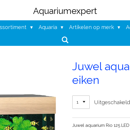
Aquariumexpert
assortiment
Aquaria
Artikelen op merk
A
Juwel aqua
eiken
Uitgeschakel
Juwel aquarium Rio 125 LED me