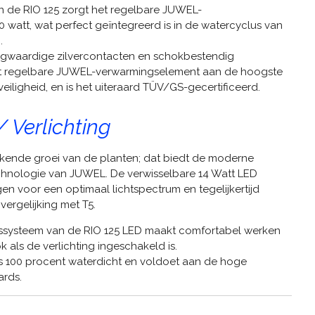
in de RIO 125 zorgt het regelbare JUWEL-
watt, wat perfect geïntegreerd is in de watercyclus van
.
ogwaardige zilvercontacten en schokbestendig
het regelbare JUWEL-verwarmingselement aan de hoogste
veiligheid, en is het uiteraard TÜV/GS-gecertificeerd.
/ Verlichting
tekende groei van de planten; dat biedt de moderne
echnologie van JUWEL. De verwisselbare 14 Watt LED
n voor een optimaal lichtspectrum en tegelijkertijd
vergelijking met T5.
ngssysteem van de RIO 125 LED maakt comfortabel werken
k als de verlichting ingeschakeld is.
is 100 procent waterdicht en voldoet aan de hoge
ards.