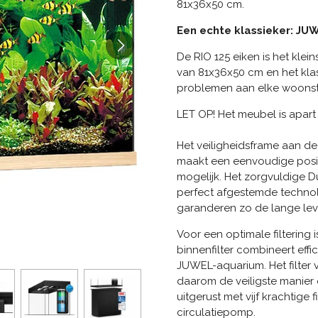
81x36x50 cm.
Een echte klassieker: JUW
De RIO 125 eiken is het klei
van 81x36x50 cm en het klas
problemen aan elke woonsti
LET OP! Het meubel is apart 
Het veiligheidsframe aan de
maakt een eenvoudige posit
mogelijk. Het zorgvuldige 
perfect afgestemde technol
garanderen zo de lange lev
Voor een optimale filtering i
binnenfilter combineert effi
JUWEL-aquarium. Het filter vo
daarom de veiligste manier om
uitgerust met vijf krachtige 
circulatiepomp.