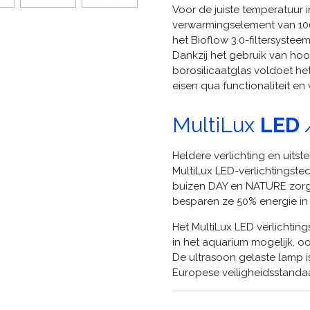
Voor de juiste temperatuur 
verwarmingselement van 100 
het Bioflow 3.0-filtersysteem
Dankzij het gebruik van ho
borosilicaatglas voldoet 
eisen qua functionaliteit en 
MultiLux
LED
Heldere verlichting en uits
MultiLux LED-verlichtingst
buizen DAY en NATURE zorge
besparen ze 50% energie in 
Het MultiLux LED verlichti
in het aquarium mogelijk, oo
De ultrasoon gelaste lamp 
Europese veiligheidsstanda