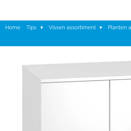
Ga
direct
naar
de
Home
Tips
Vissen assortiment
Planten 
hoofdinhoud