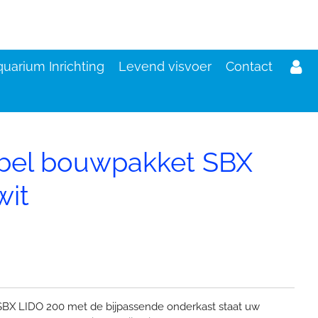
uarium Inrichting
Levend visvoer
Contact
bel bouwpakket SBX
wit
d
X LIDO 200 met de bijpassende onderkast staat uw