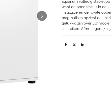
aquarium volledig stabiel op
want de onderkast is in de k
installatie en de royale opb
pragmatisch opzicht ook niet
gelukkig zijn over uw mooie w
licht eiken. Afmetingen: 71x
D
D
S
e
e
h
l
e
a
e
l
r
n
e