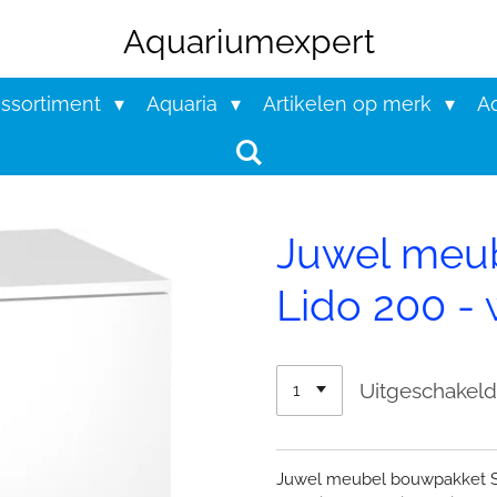
Aquariumexpert
assortiment
Aquaria
Artikelen op merk
Aq
Juwel meu
Lido 200 - 
Uitgeschakel
Juwel meubel bouwpakket SB