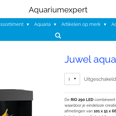
Aquariumexpert
assortiment
Aquaria
Artikelen op merk
Aq
Juwel aqua
Uitgeschakel
De
RIO 290 LED
combineert
waardoor je eindeloze creat
afmetingen van
101 x 51 x 6