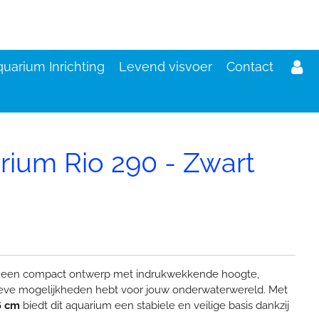
uarium Inrichting
Levend visvoer
Contact
rium Rio 290 - Zwart
d
 een compact ontwerp met indrukwekkende hoogte,
ieve mogelijkheden hebt voor jouw onderwaterwereld. Met
6 cm
biedt dit aquarium een stabiele en veilige basis dankzij