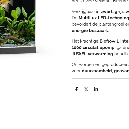
het stevige veiligheidsframe.
Verkrijgbaar in
zwart, grijs, 
De
MultiLux LED-technolog
bevordert de plantengroei en 
energie bespaart
.
Het krachtige
Bioflow L inte
1000 circulatiepomp
, garan
JUWEL verwarming
houdt d
Ontworpen en geproduceerd i
voor
duurzaamheid, geavan
D
D
S
e
e
h
l
e
a
e
l
r
n
e