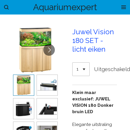
Aquariumexpert
Ga
direct
naar
de
Juwel Vision
hoofdinhoud
180 SET -
licht eiken
Uitgeschakel
Klein maar
exclusief: JUWEL
VISION 180 Donker
bruin LED
Elegante uitstraling