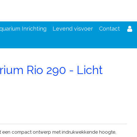
quarium Inrichting
Levend visvoer
Contact
ium Rio 290 - Licht
d
t een compact ontwerp met indrukwekkende hoogte,