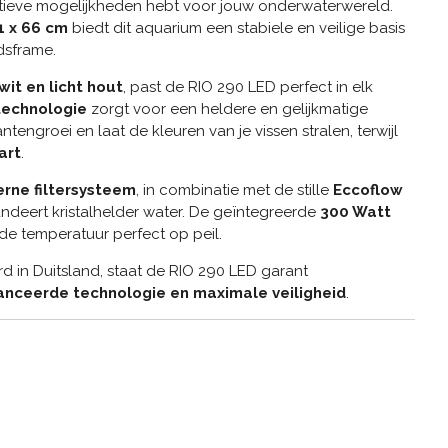
tieve mogelijkheden hebt voor jouw onderwaterwereld.
1 x 66 cm
biedt dit aquarium een stabiele en veilige basis
idsframe.
 wit en licht hout
, past de RIO 290 LED perfect in elk
technologie
zorgt voor een heldere en gelijkmatige
ntengroei en laat de kleuren van je vissen stralen, terwijl
art
.
erne filtersysteem
, in combinatie met de stille
Eccoflow
andeert kristalhelder water. De geïntegreerde
300 Watt
de temperatuur perfect op peil.
in Duitsland, staat de RIO 290 LED garant
nceerde technologie en maximale veiligheid
.