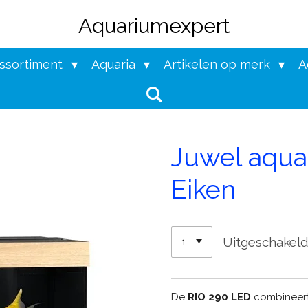
Aquariumexpert
assortiment
Aquaria
Artikelen op merk
A
Juwel aquar
Eiken
Uitgeschakel
De
RIO 290 LED
combineer