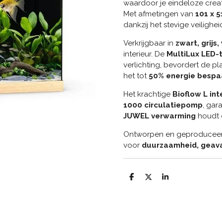
waardoor je eindeloze crea
Met afmetingen van
101 x 5
dankzij het stevige veilighe
Verkrijgbaar in
zwart, grijs,
interieur. De
MultiLux LED-
verlichting, bevordert de pla
het tot
50% energie bespa
Het krachtige
Bioflow L int
1000 circulatiepomp
, gar
JUWEL verwarming
houdt 
Ontworpen en geproduceerd 
voor
duurzaamheid, geava
D
D
S
e
e
h
l
e
a
e
l
r
n
e