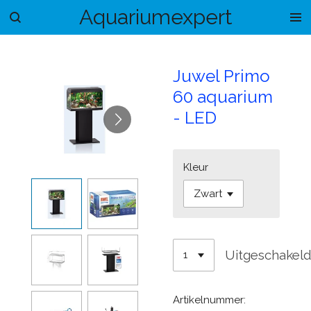
Aquariumexpert
Ga
direct
naar
de
Juwel Primo
hoofdinhoud
60 aquarium
- LED
Kleur
Uitgeschakel
Artikelnummer: