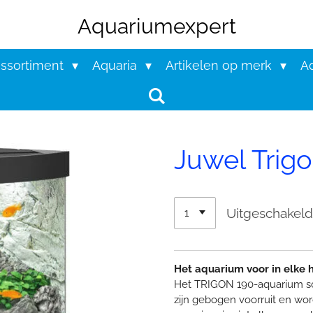
Aquariumexpert
assortiment
Aquaria
Artikelen op merk
Aq
Juwel Trigo
Uitgeschakel
Het aquarium voor in elke 
Het TRIGON 190-aquarium sch
zijn gebogen voorruit en wor