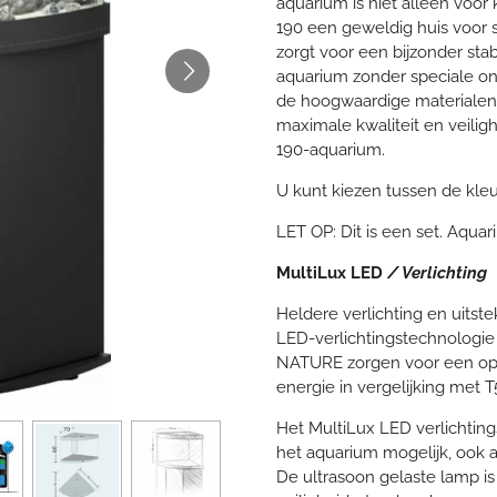
aquarium is niet alleen voor 
190 een geweldig huis voor 
zorgt voor een bijzonder sta
aquarium zonder speciale on
de hoogwaardige materialen
maximale kwaliteit en veili
190-aquarium.
U kunt kiezen tussen de kleu
LET OP: Dit is een set. Aqua
MultiLux LED
/ Verlichting
Heldere verlichting en uitst
LED-verlichtingstechnologi
NATURE zorgen voor een opti
energie in vergelijking met T
Het MultiLux LED verlichtin
het aquarium mogelijk, ook al
De ultrasoon gelaste lamp i