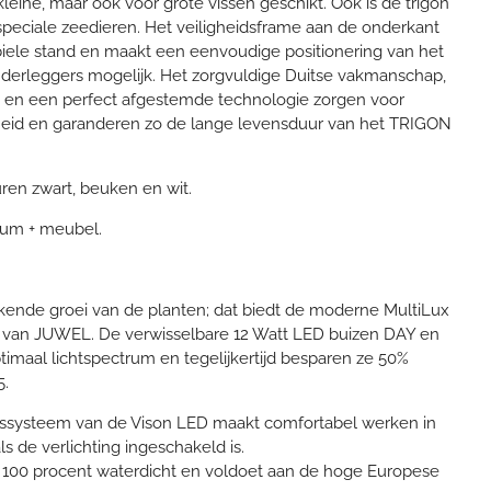
kleine, maar ook voor grote vissen geschikt. Ook is de trigon
speciale zeedieren. Het veiligheidsframe aan de onderkant
biele stand en maakt een eenvoudige positionering van het
derleggers mogelijk. Het zorgvuldige Duitse vakmanschap,
 en een perfect afgestemde technologie zorgen voor
gheid en garanderen zo de lange levensduur van het TRIGON
ren zwart, beuken en wit.
rium + meubel.
ekende groei van de planten; dat biedt de moderne MultiLux
e van JUWEL. De verwisselbare 12 Watt LED buizen DAY en
maal lichtspectrum en tegelijkertijd besparen ze 50%
5.
gssysteem van de Vison LED maakt comfortabel werken in
s de verlichting ingeschakeld is.
s 100 procent waterdicht en voldoet aan de hoge Europese