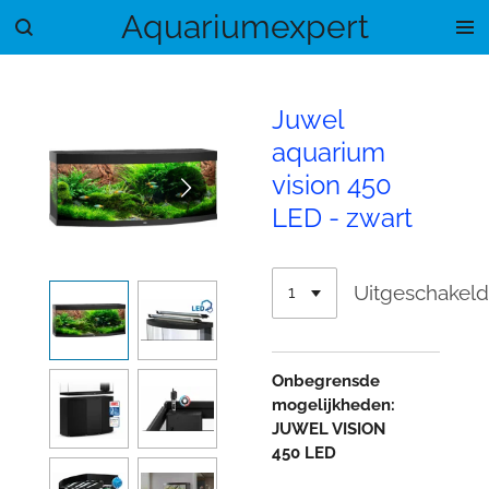
Aquariumexpert
Ga
direct
naar
de
Juwel
hoofdinhoud
aquarium
vision 450
LED - zwart
Uitgeschakel
Onbegrensde
mogelijkheden:
JUWEL VISION
450
LED