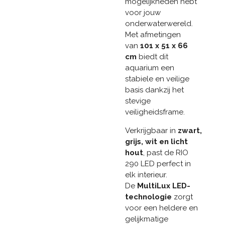
mogelijkheden hebt
voor jouw
onderwaterwereld.
Met afmetingen
van
101 x 51 x 66
cm
biedt dit
aquarium een
stabiele en veilige
basis dankzij het
stevige
veiligheidsframe.
Verkrijgbaar in
zwart,
grijs, wit en licht
hout
, past de RIO
290 LED perfect in
elk interieur.
De
MultiLux LED-
technologie
zorgt
voor een heldere en
gelijkmatige