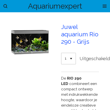
Aquariumexpert
Ga
direct
naar
de
Juwel
hoofdinhoud
aquarium Rio
290 - Grijs
Uitgeschakel
De
RIO 290
LED
combineert een
compact ontwerp
met indrukwekkende
hoogte, waardoor je
eindeloze creatieve