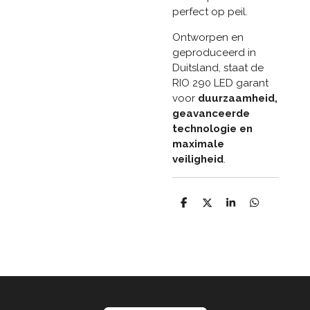
perfect op peil.
Ontworpen en
geproduceerd in
Duitsland, staat de
RIO 290 LED garant
voor
duurzaamheid,
geavanceerde
technologie en
maximale
veiligheid
.
D
D
S
D
e
e
h
e
l
e
a
l
e
l
r
e
n
e
n