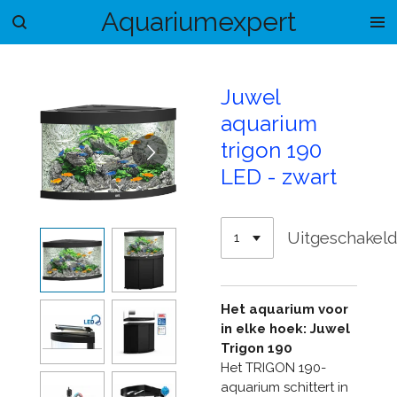
Aquariumexpert
Ga
direct
naar
de
Juwel
hoofdinhoud
aquarium
trigon 190
LED - zwart
Uitgeschakel
Het aquarium voor
in elke hoek: Juwel
Trigon 190
Het TRIGON 190-
aquarium schittert in