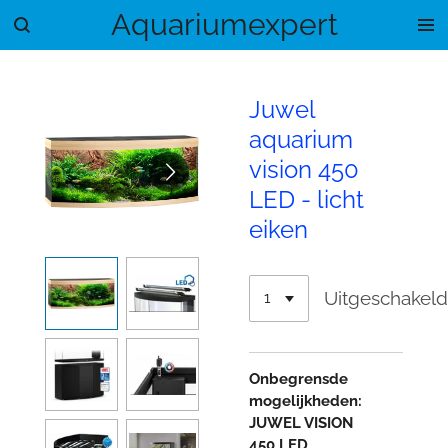
Aquariumexpert
Ga
direct
naar
de
Juwel
hoofdinhoud
aquarium
vision 450
LED - licht
eiken
Uitgeschakel
Onbegrensde
mogelijkheden:
JUWEL VISION
450
LED