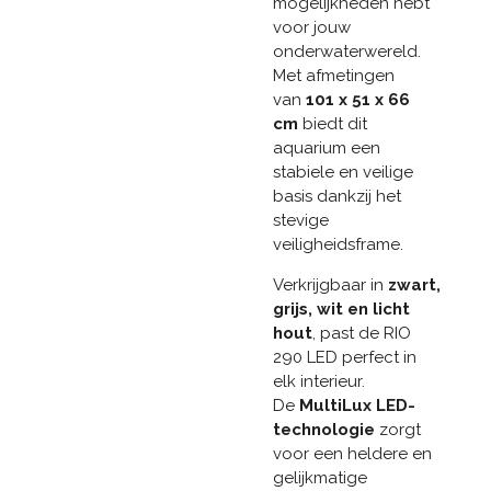
mogelijkheden hebt
voor jouw
onderwaterwereld.
Met afmetingen
van
101 x 51 x 66
cm
biedt dit
aquarium een
stabiele en veilige
basis dankzij het
stevige
veiligheidsframe.
Verkrijgbaar in
zwart,
grijs, wit en licht
hout
, past de RIO
290 LED perfect in
elk interieur.
De
MultiLux LED-
technologie
zorgt
voor een heldere en
gelijkmatige