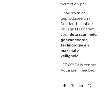
perfect op peil.
Ontworpen en
geproduceerd in
Duitsland, staat de
RIO 290 LED garant
voor
duurzaamheid,
geavanceerde
technologie en
maximale
veiligheid
.
LET OP! Dit is een set.
Aquarium + meubel.
D
D
S
D
e
e
h
e
l
e
a
l
e
l
r
e
n
e
n