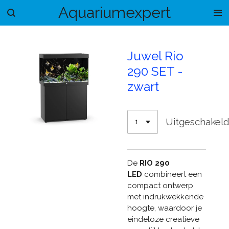
Aquariumexpert
Ga
direct
naar
de
Juwel Rio
hoofdinhoud
290 SET -
zwart
Uitgeschakel
De
RIO 290
LED
combineert een
compact ontwerp
met indrukwekkende
hoogte, waardoor je
eindeloze creatieve