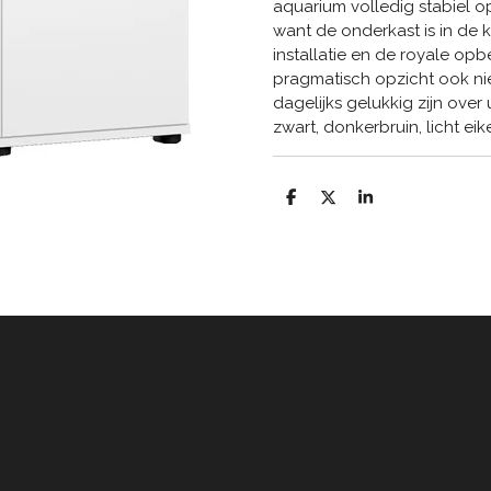
aquarium volledig stabiel op
want de onderkast is in de 
installatie en de royale op
pragmatisch opzicht ook nie
dagelijks gelukkig zijn ove
zwart, donkerbruin, licht ei
D
D
S
e
e
h
l
e
a
e
l
r
n
e