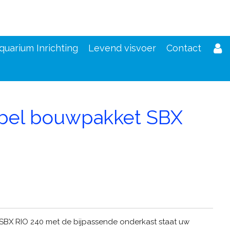
quarium Inrichting
Levend visvoer
Contact
bel bouwpakket SBX
d
BX RIO 240 met de bijpassende onderkast staat uw