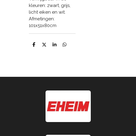
kleuren: zwart, grijs,
licht eiken en wit.
Afmetingen:
101x51x80cm
D
D
S
D
e
e
h
e
l
e
a
l
e
l
r
e
n
e
n