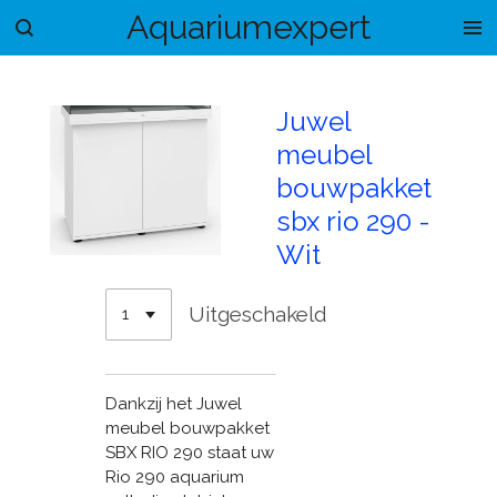
Aquariumexpert
Ga
direct
naar
de
Juwel
hoofdinhoud
meubel
bouwpakket
sbx rio 290 -
Wit
Uitgeschakeld
Dankzij het Juwel
meubel bouwpakket
SBX RIO 290 staat uw
Rio 290 aquarium