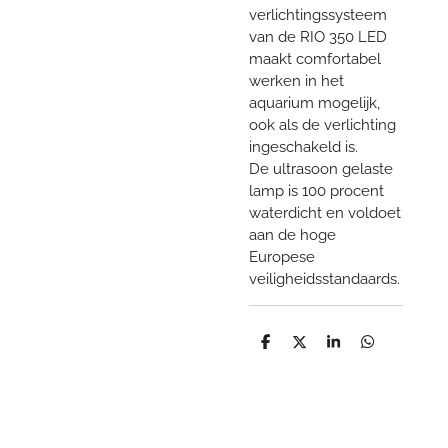
verlichtingssysteem
van de RIO 350 LED
maakt comfortabel
werken in het
aquarium mogelijk,
ook als de verlichting
ingeschakeld is.
De ultrasoon gelaste
lamp is 100 procent
waterdicht en voldoet
aan de hoge
Europese
veiligheidsstandaards.
D
D
S
D
e
e
h
e
l
e
a
l
e
l
r
e
n
e
n