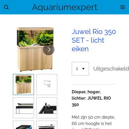
Aquariumexpert
Ga
direct
naar
de
Juwel Rio 350
hoofdinhoud
SET - licht
eiken
Uitgeschakel
Dieper, hoger,
lichter: JUWEL RIO
350
Met zijn 50 cm diepte,
66 cm hoogte is het