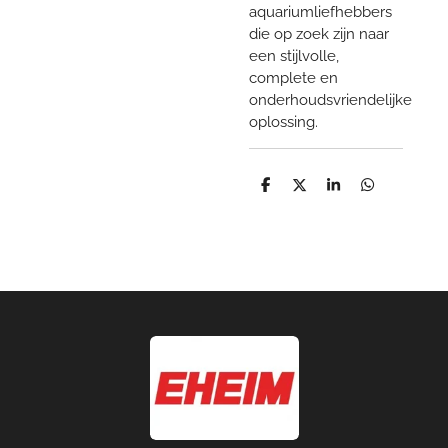
aquariumliefhebbers
die op zoek zijn naar
een stijlvolle,
complete en
onderhoudsvriendelijke
oplossing.
D
D
S
D
e
e
h
e
l
e
a
l
e
l
r
e
n
e
n