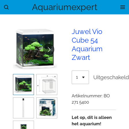
Aquariumexpert
Ga
direct
naar
de
Juwel Vio
hoofdinhoud
Cube 54
Aquarium
Zwart
Uitgeschakel
Artikelnummer:
BO
271 5400
Let op, dit is alleen
het aquarium!