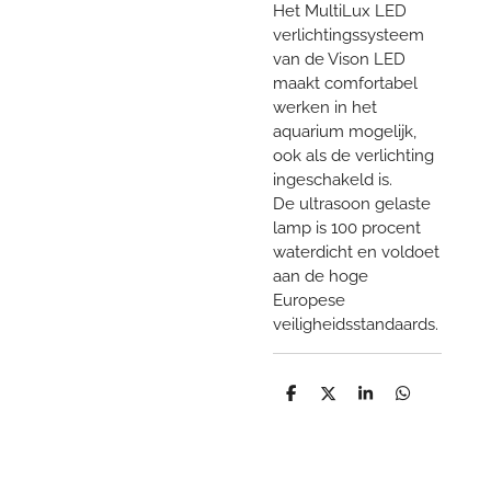
Het MultiLux LED
verlichtingssysteem
van de Vison LED
maakt comfortabel
werken in het
aquarium mogelijk,
ook als de verlichting
ingeschakeld is.
De ultrasoon gelaste
lamp is 100 procent
waterdicht en voldoet
aan de hoge
Europese
veiligheidsstandaards.
D
D
S
D
e
e
h
e
l
e
a
l
e
l
r
e
n
e
n