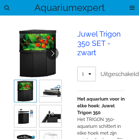
Aquariumexpert
Ga
direct
naar
de
Juwel Trigon
hoofdinhoud
350 SET -
zwart
Uitgeschakel
Het aquarium voor in
elke hoek: Juwel
Trigon 350
Het TRIGON 350-
aquarium schittert in
elke hoek met zijn