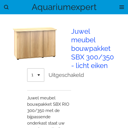
Aquariumexpert
Ga
direct
naar
de
Juwel
hoofdinhoud
meubel
bouwpakket
SBX 300/350
- licht eiken
Uitgeschakeld
Juwel meubel
bouwpakket SBX RIO
300/350 met de
bijpassende
onderkast staat uw