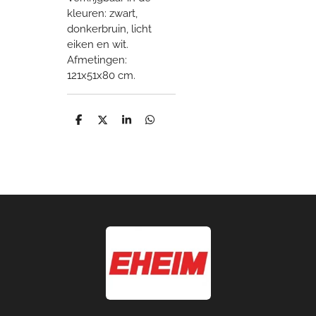
kleuren: zwart,
donkerbruin, licht
eiken en wit.
Afmetingen:
121x51x80 cm.
D
D
S
D
e
e
h
e
l
e
a
l
e
l
r
e
n
e
n