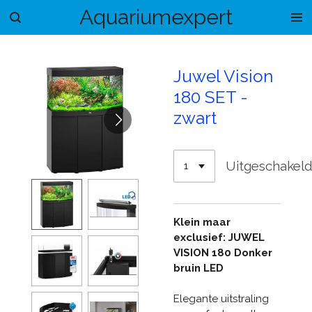
Aquariumexpert
Ga
direct
naar
de
Juwel Vision
hoofdinhoud
180 SET -
zwart
Uitgeschakel
Klein maar
exclusief: JUWEL
VISION 180 Donker
bruin LED
Elegante uitstraling