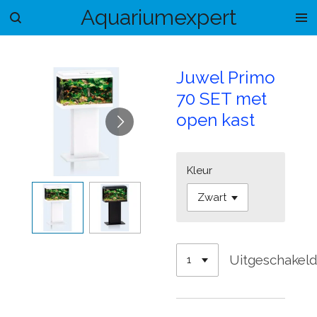
Aquariumexpert
Ga
direct
naar
de
Juwel Primo
hoofdinhoud
70 SET met
open kast
Kleur
Uitgeschakel