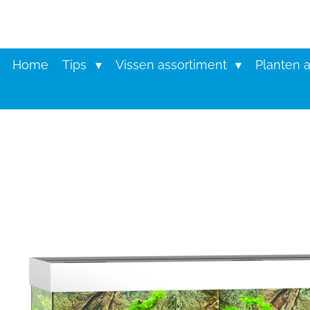
Ga
direct
naar
de
Home
Tips
Vissen assortiment
Planten 
hoofdinhoud