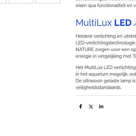
eisen qua functionaliteit en 
MultiLux
LED
Heldere verlichting en uitst
LED-verlichtingstechnologi
NATURE zorgen voor een opti
energie in vergelijking met T
Het MultiLux LED verlichti
in het aquarium mogelijk, ook
De ultrasoon gelaste lamp i
veiligheidsstandaards.
D
D
S
e
e
h
l
e
a
e
l
r
n
e