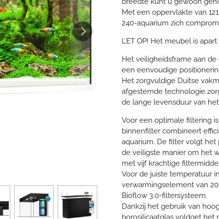
breedte kunt u gewoon genie
Met een oppervlakte van 121 
240-aquarium zich comprom
LET OP! Het meubel is apart v
Het veiligheidsframe aan de 
een eenvoudige positionerin
Het zorgvuldige Duitse vak
afgestemde technologie zorg
de lange levensduur van het
Voor een optimale filtering i
binnenfilter combineert eff
aquarium. De filter volgt het
de veiligste manier om het wat
met vijf krachtige filtermidd
Voor de juiste temperatuur 
verwarmingselement van 200 
Bioflow 3.0-filtersysteem.
Dankzij het gebruik van hoo
borosilicaatglas voldoet h