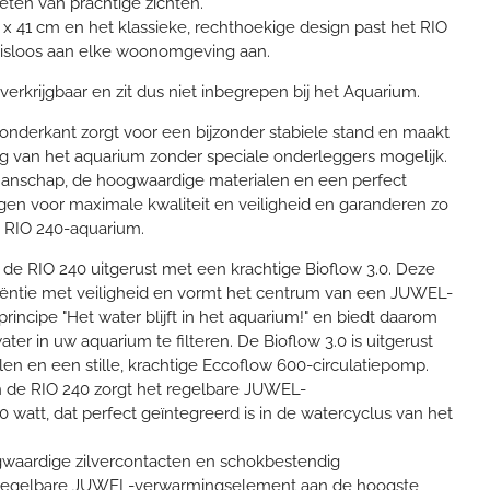
ten van prachtige zichten.
x 41 cm en het klassieke, rechthoekige design past het RIO
isloos aan elke woonomgeving aan.
erkrijgbaar en zit dus niet inbegrepen bij het Aquarium.
onderkant zorgt voor een bijzonder stabiele stand en maakt
g van het aquarium zonder speciale onderleggers mogelijk.
manschap, de hoogwaardige materialen en een perfect
en voor maximale kwaliteit en veiligheid en garanderen zo
 RIO 240-aquarium.
s de RIO 240 uitgerust met een krachtige Bioflow 3.0. Deze
iciëntie met veiligheid en vormt het centrum van een JUWEL-
 principe "Het water blijft in het aquarium!" en biedt daarom
er in uw ​​aquarium te filteren. De Bioflow 3.0 is uitgerust
elen en een stille, krachtige Eccoflow 600-circulatiepomp.
in de RIO 240 zorgt het regelbare JUWEL-
watt, dat perfect geïntegreerd is in de watercyclus van het
gwaardige zilvercontacten en schokbestendig
et regelbare JUWEL-verwarmingselement aan de hoogste