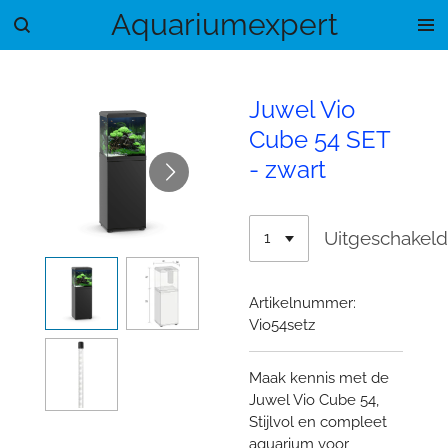
Aquariumexpert
Ga
direct
naar
de
Juwel Vio
hoofdinhoud
Cube 54 SET
- zwart
Uitgeschakel
Artikelnummer:
Vio54setz
Maak kennis met de
Juwel Vio Cube 54,
Stijlvol en compleet
aquarium voor