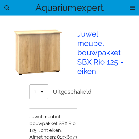
Aquariumexpert
Ga
direct
naar
de
Juwel
hoofdinhoud
meubel
bouwpakket
SBX Rio 125 -
eiken
Uitgeschakeld
Juwel meubel
bouwpakket SBX Rio
125, licht eiken.
Afmetingen: 81x36x73