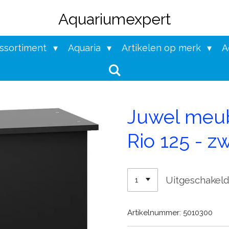
Aquariumexpert
assortiment
Aquaria
Artikelen op merk
A
Juwel meu
Rio 125 - z
Uitgeschakel
Artikelnummer:
5010300