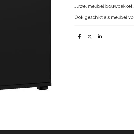
Juwel meubel bouwpakket SB
Ook geschikt als meubel voo
D
D
S
e
e
h
l
e
a
e
l
r
n
e