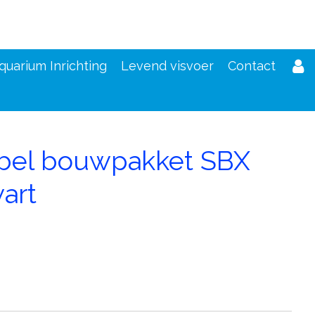
quarium Inrichting
Levend visvoer
Contact
bel bouwpakket SBX
wart
d