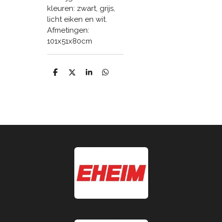
kleuren: zwart, grijs,
licht eiken en wit.
Afmetingen:
101x51x80cm
D
D
S
D
e
e
h
e
l
e
a
l
e
l
r
e
n
e
n