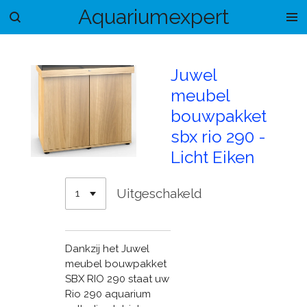
Aquariumexpert
Ga
direct
naar
de
Juwel
hoofdinhoud
meubel
bouwpakket
sbx rio 290 -
Licht Eiken
Uitgeschakeld
Dankzij het Juwel
meubel bouwpakket
SBX RIO 290 staat uw
Rio 290 aquarium