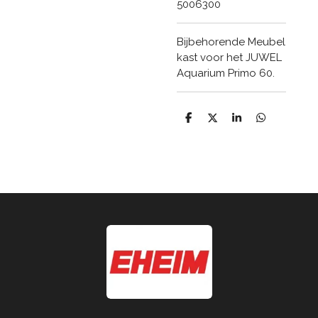
5006300
Bijbehorende Meubel
kast voor het JUWEL
Aquarium Primo 60.
D
D
S
D
e
e
h
e
l
e
a
l
e
l
r
e
n
e
n