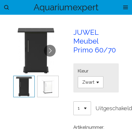
Aquariumexpert
Ga
direct
naar
de
JUWEL
hoofdinhoud
Meubel
Primo 60/70
Kleur
Uitgeschakel
Artikelnummer: