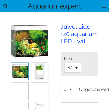
Aquariumexpert
Ga
direct
naar
de
Juwel Lido
hoofdinhoud
120 aquarium
LED - wit
Kleur
Uitgeschakel