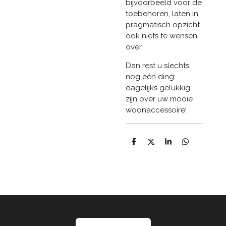
bijvoorbeeld voor de
toebehoren, laten in
pragmatisch opzicht
ook niets te wensen
over.
Dan rest u slechts
nog één ding:
dagelijks gelukkig
zijn over uw mooie
woonaccessoire!
D
D
S
D
e
e
h
e
l
e
a
l
e
l
r
e
n
e
n