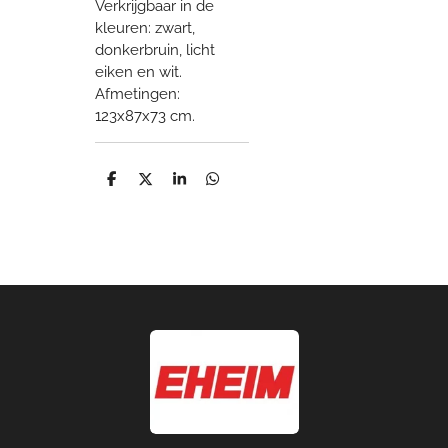
Verkrijgbaar in de
kleuren: zwart,
donkerbruin, licht
eiken en wit.
Afmetingen:
123x87x73 cm.
D
D
S
D
e
e
h
e
l
e
a
l
e
l
r
e
n
e
n