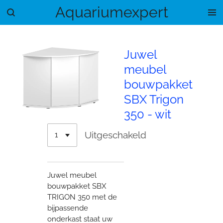
Aquariumexpert
Ga
direct
naar
de
Juwel
hoofdinhoud
meubel
bouwpakket
SBX Trigon
350 - wit
Uitgeschakeld
Juwel meubel
bouwpakket SBX
TRIGON 350 met de
bijpassende
onderkast staat uw